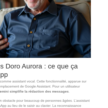
s Doro Aurora : ce que ça
App
omme assistant vocal. Cette fonctionnalité, apparue sur
emplacement de Google Assistant. Pour un utilisateur
Gemini simplifie la rédaction des messages
.
 un obstacle pour beaucoup de personnes âgées. L’assistant
pp au lieu de le saisir au clavier. La reconnaissance