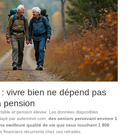
 : vivre bien ne dépend pas
a pension
rtable et pension élevée. Les données disponibles
relayé par aufeminin.com,
des seniors percevant environ 1
ne meilleure qualité de vie que ceux touchant 1 800
es financiers récurrents chez ces retraités.