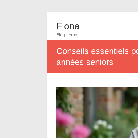
Fiona
Blog perso
Conseils essentiels po
années seniors