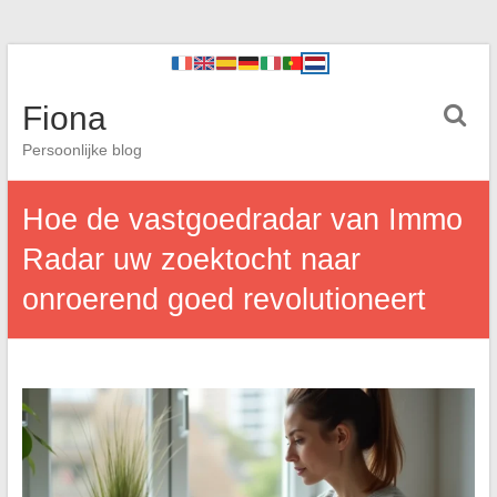
Fiona
Persoonlijke blog
Hoe de vastgoedradar van Immo
Radar uw zoektocht naar
onroerend goed revolutioneert