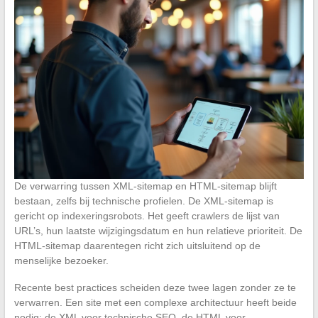
De verwarring tussen XML-sitemap en HTML-sitemap blijft
bestaan, zelfs bij technische profielen. De XML-sitemap is
gericht op indexeringsrobots. Het geeft crawlers de lijst van
URL’s, hun laatste wijzigingsdatum en hun relatieve prioriteit. De
HTML-sitemap daarentegen richt zich uitsluitend op de
menselijke bezoeker.
Recente best practices scheiden deze twee lagen zonder ze te
verwarren. Een site met een complexe architectuur heeft beide
nodig: de XML voor technische SEO, de HTML voor