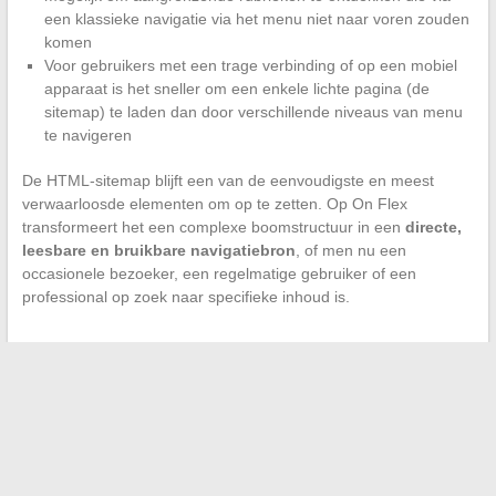
een klassieke navigatie via het menu niet naar voren zouden
komen
Voor gebruikers met een trage verbinding of op een mobiel
apparaat is het sneller om een enkele lichte pagina (de
sitemap) te laden dan door verschillende niveaus van menu
te navigeren
De HTML-sitemap blijft een van de eenvoudigste en meest
verwaarloosde elementen om op te zetten. Op On Flex
transformeert het een complexe boomstructuur in een
directe,
leesbare en bruikbare navigatiebron
, of men nu een
occasionele bezoeker, een regelmatige gebruiker of een
professional op zoek naar specifieke inhoud is.
←
Alles over katten: tips, rassen en welzijn van uw katten
Alles wat je moet weten over de maximale snelheid van de
Yamaha XMAX 125 en de ideale inrijperiode
→