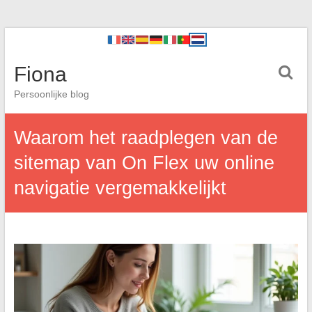
Fiona
Persoonlijke blog
Waarom het raadplegen van de
sitemap van On Flex uw online
navigatie vergemakkelijkt