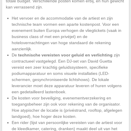
totale budget. Verschillende posten komen erbij, en hun gewicht
kan verrassend zijn.
Het vervoer en de accommodatie van de artiest en zijn
technische team vormen een aparte kostenpost. Voor een
evenement buiten Europa verhogen de vliegtickets (vaak in
business class of met een privéjet) en de
hotelovernachtingen van hoge standaard de rekening
aanzienlijk.
De
technische vereisten voor geluid en verlichting
zijn
contractueel vastgelegd. Een DJ-set van David Guetta
vereist een zeer krachtig geluidssysteem, specifieke
podiumapparatuur en soms visuele installaties (LED-
schermen, gesynchroniseerde lichtshows). De lokale
leverancier moet deze apparatuur leveren of huren volgens
een gedetailleerd lastenboek.
De kosten voor beveiliging, evenementverzekering en
toegangsbeheer zijn ook voor rekening van de organisator.
Hoe atypischer de locatie is (privéstrand, rooftop, afgelegen
landgoed), hoe hoger deze kosten.
Een rider (lijst van persoonlijke vereisten van de artiest voor
de kleedkamer, catering, dranken) maakt deel uit van het