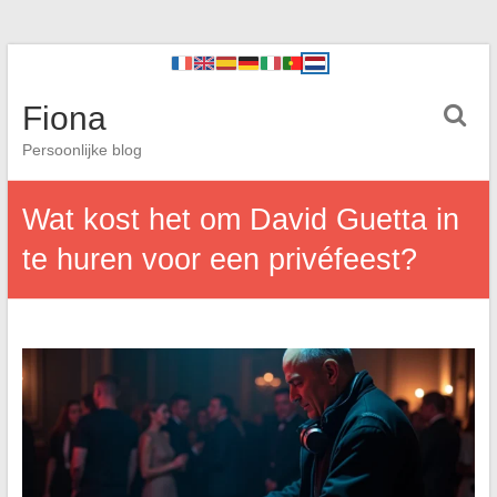
Fiona
Persoonlijke blog
Wat kost het om David Guetta in
te huren voor een privéfeest?