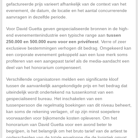
gefactureerde prijs varieert afhankelijk van de context van het
evenement, de datum, de locatie en het aantal concurrerende
aanvragen in dezelfde periode.
Voor David Guetta geven gespecialiseerde bronnen in de high-
end evenementenindustrie een typische range aan
tussen
250.000 en 500.000 euro voor een privéfeest
. Verre of zeer
exclusieve bestemmingen verhogen dit bedrag. Omgekeerd kan
een corporate evenement gekoppeld aan een luxe merk soms
profiteren van een aangepast tarief als de media-aandacht een
deel van het honorarium compenseert.
Verschillende organisatoren melden een significante kloof
tussen de aanvankelijk aangekondigde prijs en het bedrag dat
uiteindelijk wordt ondertekend na tussenkomst van een
gespecialiseerd bureau. Het inschakelen van een
tussenpersoon die regelmatig boekingen van dit niveau beheert,
kan soms de rekening verlagen, of op zijn minst soepelere
voorwaarden voor bijkomende kosten opleveren. Om het
honorarium van David Guetta voor een avond beter te
begrijpen, is het belangrijk om het bruto tarief van de artiest te
onderscheiden van de totale enveloppe die de logistiek omvat.