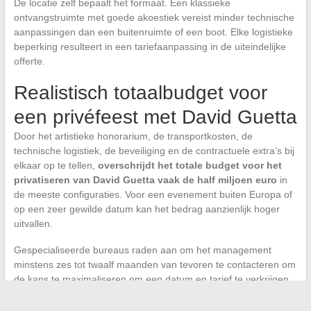
De locatie zelf bepaalt het formaat. Een klassieke
ontvangstruimte met goede akoestiek vereist minder technische
aanpassingen dan een buitenruimte of een boot. Elke logistieke
beperking resulteert in een tariefaanpassing in de uiteindelijke
offerte.
Realistisch totaalbudget voor
een privéfeest met David Guetta
Door het artistieke honorarium, de transportkosten, de
technische logistiek, de beveiliging en de contractuele extra’s bij
elkaar op te tellen,
overschrijdt het totale budget voor het
privatiseren van David Guetta vaak de half miljoen euro
in
de meeste configuraties. Voor een evenement buiten Europa of
op een zeer gewilde datum kan het bedrag aanzienlijk hoger
uitvallen.
Gespecialiseerde bureaus raden aan om het management
minstens zes tot twaalf maanden van tevoren te contacteren om
de kans te maximaliseren om een datum en tarief te verkrijgen
die in overeenstemming zijn met het project. Het budget moet
worden gezien als een totale enveloppe en niet als een