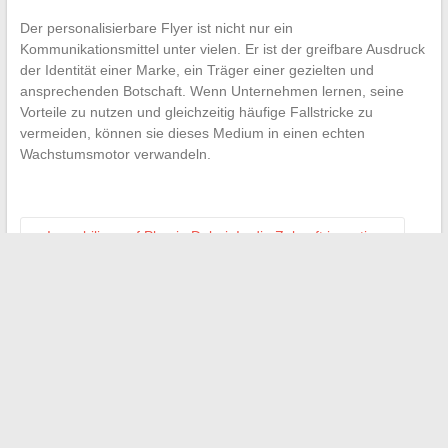
Der personalisierbare Flyer ist nicht nur ein
Kommunikationsmittel unter vielen. Er ist der greifbare Ausdruck
der Identität einer Marke, ein Träger einer gezielten und
ansprechenden Botschaft. Wenn Unternehmen lernen, seine
Vorteile zu nutzen und gleichzeitig häufige Fallstricke zu
vermeiden, können sie dieses Medium in einen echten
Wachstumsmotor verwandeln.
←
Immobilien auf Plan in Dubai: In die Zukunft investieren
Doliprane Orodispersible: ein wertvoller Verbündeter für den
Komfort von Kindern
→
Search