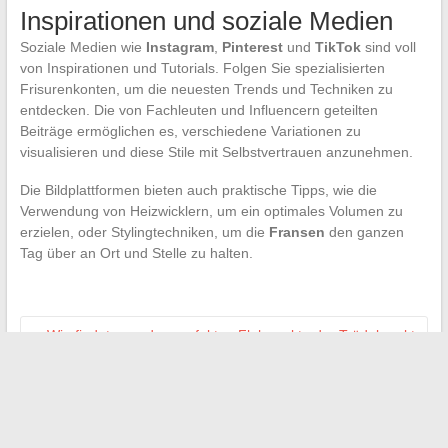
Inspirationen und soziale Medien
Soziale Medien wie
Instagram
,
Pinterest
und
TikTok
sind voll
von Inspirationen und Tutorials. Folgen Sie spezialisierten
Frisurenkonten, um die neuesten Trends und Techniken zu
entdecken. Die von Fachleuten und Influencern geteilten
Beiträge ermöglichen es, verschiedene Variationen zu
visualisieren und diese Stile mit Selbstvertrauen anzunehmen.
Die Bildplattformen bieten auch praktische Tipps, wie die
Verwendung von Heizwicklern, um ein optimales Volumen zu
erzielen, oder Stylingtechniken, um die
Fransen
den ganzen
Tag über an Ort und Stelle zu halten.
←
Wie findet man den perfekten Flohmarkt oder Trödelmarkt
für die Wochenenden?
So berechnet man sein monatliches Nettogehalt aus dem
Bruttogehalt: praktische Beispiele und Tipps
→