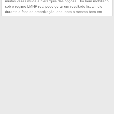
muitas vezes muda a hierarquia das opções. Um bem mobiliado
sob o regime LMNP real pode gerar um resultado fiscal nulo
durante a fase de amortização, enquanto o mesmo bem em
locação vazia sob o micro-fundiário gera imposto já no primeiro
ano.
A gestão locativa representa um item frequentemente
subestimado nas projeções. Seja delegada (geralmente
cobrando vários pontos percentuais do aluguel) ou realizada
diretamente (tempo gasto, risco de calotes, rotatividade), seu
custo real deve constar na planilha antes da assinatura do
compromisso, não depois.
←
Como o radar imobiliário da Immo Radar revoluciona sua
busca por imóveis
Como a digitalização transforma as empresas: desafios e
impactos principais a conhecer
→