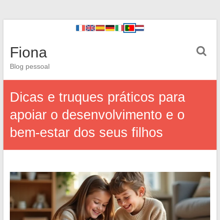
Fiona
Blog pessoal
Dicas e truques práticos para
apoiar o desenvolvimento e o
bem-estar dos seus filhos