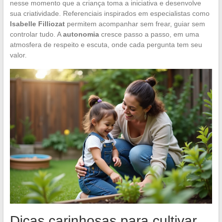
nesse momento que a criança toma a iniciativa e desenvolve
sua criatividade. Referenciais inspirados em especialistas como
Isabelle Filliozat
permitem acompanhar sem frear, guiar sem
controlar tudo. A
autonomia
cresce passo a passo, em uma
atmosfera de respeito e escuta, onde cada pergunta tem seu
valor.
Dicas carinhosas para cultivar