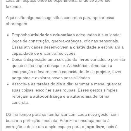
casa um espaço onde se experimenta, onde se aprende
fazendo.
Aqui estão algumas sugestões concretas para apoiar essa
abordagem:
Proponha
atividades educativas
adequadas à sua idade:
jogos de construção, quebra-cabeças, oficinas sensoriais.
Essas atividades desenvolvem a
criatividade
e estimulam a
capacidade de encontrar soluções.
Deixe à disposição uma seleção de
livros
variados e permita
que escolha o que deseja ler. As histórias alimentam a
imaginação e favorecem a capacidade de se projetar, fazer
perguntas e explorar novas possibilidades.
Associe-a às tarefas do dia a dia: arrumar a mesa, guardar
suas coisas, escolher suas roupas. Esses gestos simples
reforçam a
autoconfiança
e a
autonomia
de forma
concreta.
Dê-lhe tempo para se familiarizar com cada novo gesto, sem
buscar a perfeição imediata. Priorize o encorajamento à
correção e deixe um amplo espaço para o
jogo livre
, pois é