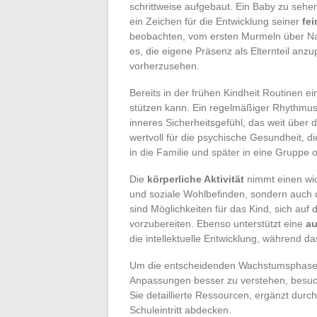
schrittweise aufgebaut. Ein Baby zu sehen
ein Zeichen für die Entwicklung seiner
fe
beobachten, vom ersten Murmeln über Nac
es, die eigene Präsenz als Elternteil a
vorherzusehen.
Bereits in der frühen Kindheit Routinen e
stützen kann. Ein regelmäßiger Rhythmus, 
inneres Sicherheitsgefühl, das weit über d
wertvoll für die psychische Gesundheit, d
in die Familie und später in eine Gruppe
Die
körperliche Aktivität
nimmt einen wich
und soziale Wohlbefinden, sondern auch da
sind Möglichkeiten für das Kind, sich auf 
vorzubereiten. Ebenso unterstützt eine
a
die intellektuelle Entwicklung, während d
Um die entscheidenden Wachstumsphasen, d
Anpassungen besser zu verstehen, besuch
Sie detaillierte Ressourcen, ergänzt durch 
Schuleintritt abdecken.