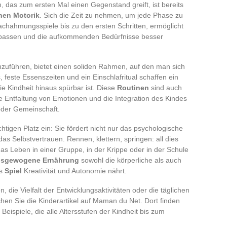
, das zum ersten Mal einen Gegenstand greift, ist bereits
inen Motorik
. Sich die Zeit zu nehmen, um jede Phase zu
hahmungsspiele bis zu den ersten Schritten, ermöglicht
nzupassen und die aufkommenden Bedürfnisse besser
inzuführen, bietet einen soliden Rahmen, auf den man sich
feste Essenszeiten und ein Einschlafritual schaffen ein
ie Kindheit hinaus spürbar ist. Diese
Routinen
sind auch
ie Entfaltung von Emotionen und die Integration des Kindes
 oder Gemeinschaft.
tigen Platz ein: Sie fördert nicht nur das psychologische
s Selbstvertrauen. Rennen, klettern, springen: all dies
das Leben in einer Gruppe, in der Krippe oder in der Schule
usgewogene Ernährung
sowohl die körperliche als auch
as
Spiel
Kreativität und Autonomie nährt.
ie Vielfalt der Entwicklungsaktivitäten oder die täglichen
en Sie die Kinderartikel auf Maman du Net. Dort finden
Beispiele, die alle Altersstufen der Kindheit bis zum