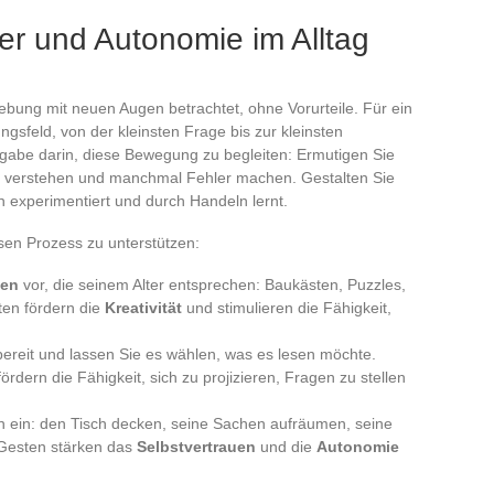
r und Autonomie im Alltag
ung mit neuen Augen betrachtet, ohne Vorurteile. Für ein
gsfeld, von der kleinsten Frage bis zur kleinsten
ufgabe darin, diese Bewegung zu begleiten: Ermutigen Sie
ren, verstehen und manchmal Fehler machen. Gestalten Sie
experimentiert und durch Handeln lernt.
esen Prozess zu unterstützen:
ten
vor, die seinem Alter entsprechen: Baukästen, Puzzles,
ten fördern die
Kreativität
und stimulieren die Fähigkeit,
ereit und lassen Sie es wählen, was es lesen möchte.
rdern die Fähigkeit, sich zu projizieren, Fragen zu stellen
en ein: den Tisch decken, seine Sachen aufräumen, seine
 Gesten stärken das
Selbstvertrauen
und die
Autonomie