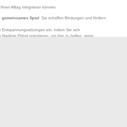
 Ihren Alltag integrieren können:
r
gemeinsames Spiel
: Sie schaffen Bindungen und fördern
 Entspannungssitzungen ein, indem Sie sich
 Nadège Pétrel orientieren, um ihm zu helfen, seine
erhalb, formen das
Selbstvertrauen
und fördern das
iten, eine Mischung aus aktiven und ruhigen Momenten zu
cht, in dem jedes Familienmitglied seinen Platz findet. Das
emals das Ergebnis eines vorgefertigten Rezepts, sondern
ung im Laufe der Tage. Wer weiß, welche unentdeckten
inem Alltag, in dem jedes Detail zählt?
he Einsparungen sind bis 2026 zu erwarten?
sollte man es ersetzen und wie entsorgt man es richtig?
→