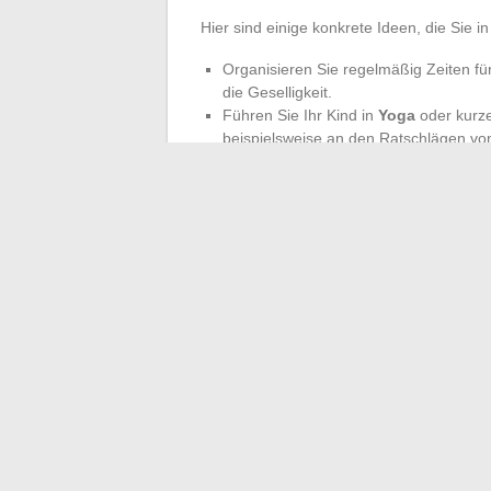
Hier sind einige konkrete Ideen, die Sie in
Organisieren Sie regelmäßig Zeiten fü
die Geselligkeit.
Führen Sie Ihr Kind in
Yoga
oder kurze
beispielsweise an den Ratschlägen von
Gefühle besser zu verstehen.
Die Interaktionen, ob zu Hause oder auß
Gedeihen. Häufige Entdeckungsmöglichke
schaffen, ist der Weg zu einem Gleichgewi
Erwachen und das
Wohlbefinden
sind ni
das Ergebnis einer aufmerksamen Begleit
Kräfte sich morgen offenbaren werden in e
←
Preis für Drehtabak in Spanien: Welc
Kunststoffschneidebrett: Wann 