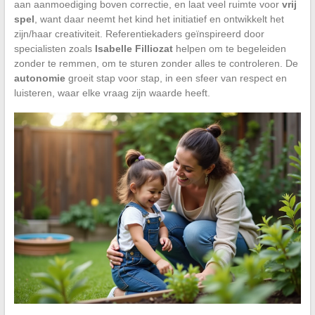
aan aanmoediging boven correctie, en laat veel ruimte voor
vrij
spel
, want daar neemt het kind het initiatief en ontwikkelt het
zijn/haar creativiteit. Referentiekaders geïnspireerd door
specialisten zoals
Isabelle Filliozat
helpen om te begeleiden
zonder te remmen, om te sturen zonder alles te controleren. De
autonomie
groeit stap voor stap, in een sfeer van respect en
luisteren, waar elke vraag zijn waarde heeft.