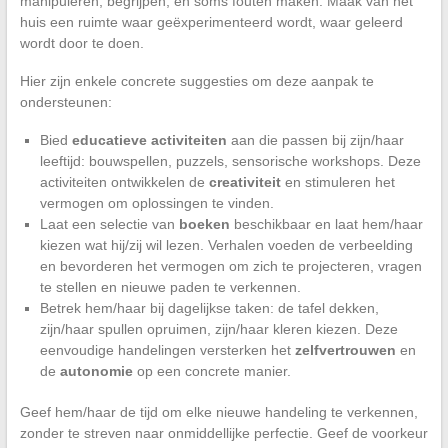
manipuleren, begrijpen, en soms fouten maken. Maak van het
huis een ruimte waar geëxperimenteerd wordt, waar geleerd
wordt door te doen.
Hier zijn enkele concrete suggesties om deze aanpak te
ondersteunen:
Bied
educatieve activiteiten
aan die passen bij zijn/haar
leeftijd: bouwspellen, puzzels, sensorische workshops. Deze
activiteiten ontwikkelen de
creativiteit
en stimuleren het
vermogen om oplossingen te vinden.
Laat een selectie van
boeken
beschikbaar en laat hem/haar
kiezen wat hij/zij wil lezen. Verhalen voeden de verbeelding
en bevorderen het vermogen om zich te projecteren, vragen
te stellen en nieuwe paden te verkennen.
Betrek hem/haar bij dagelijkse taken: de tafel dekken,
zijn/haar spullen opruimen, zijn/haar kleren kiezen. Deze
eenvoudige handelingen versterken het
zelfvertrouwen
en
de
autonomie
op een concrete manier.
Geef hem/haar de tijd om elke nieuwe handeling te verkennen,
zonder te streven naar onmiddellijke perfectie. Geef de voorkeur