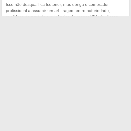
Isso não desqualifica Isotoner, mas obriga o comprador
profissional a assumir um arbitragem entre notoriedade,
qualidade do produto e exigências de rastreabilidade. Nesse
aspecto, a marca tem uma margem de progresso que seus
concorrentes no segmento de conforto já estão explorando.
A compra de totes Isotoner na empresa baseia-se em três
pilares operacionais: uma marca que simplifica a decisão, uma
logística em processo de fortalecimento e um posicionamento
de bem-estar que atende às expectativas de QVT. O elo mais
fraco continua sendo a transparência RSE, um assunto que os
compradores B2B estão monitorando cada vez mais de perto.
←
O substrato tem validade? Dicas para reconhecer um
substrato usado
Dicas e inspirações para ter sucesso na sua presença online
e impulsionar seu blog
→