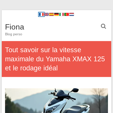
Fiona
Blog perso
Tout savoir sur la vitesse
maximale du Yamaha XMAX 125
et le rodage idéal