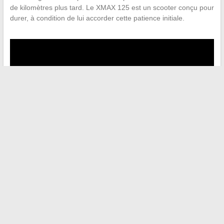
de kilomètres plus tard. Le XMAX 125 est un scooter conçu pour
durer, à condition de lui accorder cette patience initiale.
←
Pourquoi consulter le plan du site On Flex facilite votre
navigation en ligne