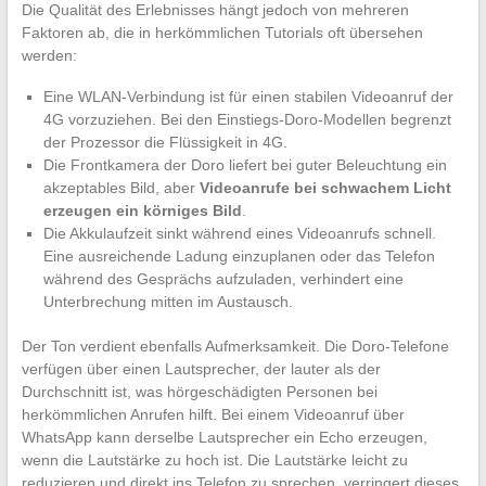
Die Qualität des Erlebnisses hängt jedoch von mehreren
Faktoren ab, die in herkömmlichen Tutorials oft übersehen
werden:
Eine WLAN-Verbindung ist für einen stabilen Videoanruf der
4G vorzuziehen. Bei den Einstiegs-Doro-Modellen begrenzt
der Prozessor die Flüssigkeit in 4G.
Die Frontkamera der Doro liefert bei guter Beleuchtung ein
akzeptables Bild, aber
Videoanrufe bei schwachem Licht
erzeugen ein körniges Bild
.
Die Akkulaufzeit sinkt während eines Videoanrufs schnell.
Eine ausreichende Ladung einzuplanen oder das Telefon
während des Gesprächs aufzuladen, verhindert eine
Unterbrechung mitten im Austausch.
Der Ton verdient ebenfalls Aufmerksamkeit. Die Doro-Telefone
verfügen über einen Lautsprecher, der lauter als der
Durchschnitt ist, was hörgeschädigten Personen bei
herkömmlichen Anrufen hilft. Bei einem Videoanruf über
WhatsApp kann derselbe Lautsprecher ein Echo erzeugen,
wenn die Lautstärke zu hoch ist. Die Lautstärke leicht zu
reduzieren und direkt ins Telefon zu sprechen, verringert dieses